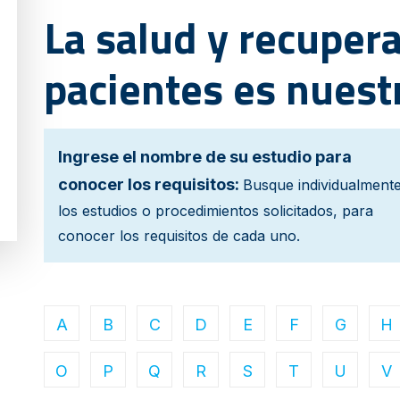
La salud y recupera
pacientes es nuest
Ingrese el nombre de su estudio para
conocer los requisitos:
Busque individualment
los estudios o procedimientos solicitados, para
conocer los requisitos de cada uno.
A
B
C
D
E
F
G
H
O
P
Q
R
S
T
U
V