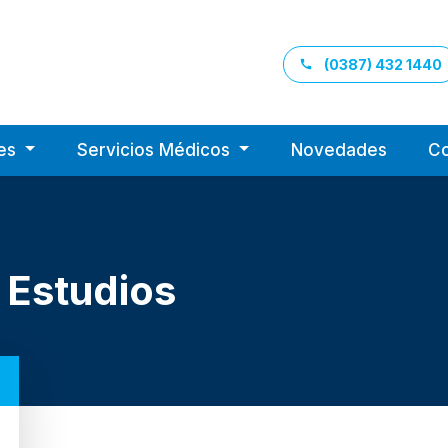
(0387) 432 1440
Santa Clara de Asís
tes
Servicios Médicos
Novedades
Co
 Estudios