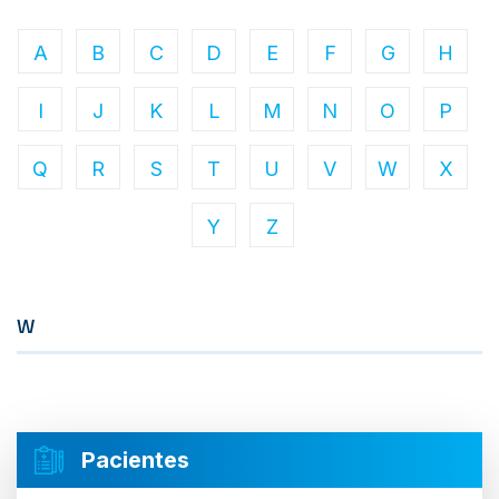
A
B
C
D
E
F
G
H
I
J
K
L
M
N
O
P
Q
R
S
T
U
V
W
X
Y
Z
W
Pacientes