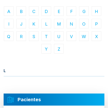
A
B
C
D
E
F
G
H
I
J
K
L
M
N
O
P
Q
R
S
T
U
V
W
X
Y
Z
L
Pacientes