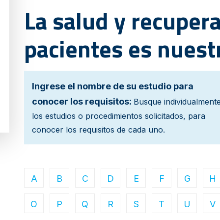
La salud y recupera
pacientes es nuest
Ingrese el nombre de su estudio para
conocer los requisitos:
Busque individualment
los estudios o procedimientos solicitados, para
conocer los requisitos de cada uno.
A
B
C
D
E
F
G
H
O
P
Q
R
S
T
U
V