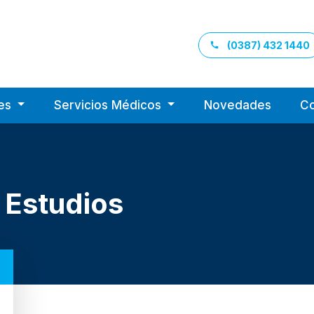
(0387) 432 1440
Santa Clara de Asís
tes
Servicios Médicos
Novedades
Co
 Estudios