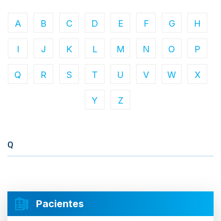
A
B
C
D
E
F
G
H
I
J
K
L
M
N
O
P
Q
R
S
T
U
V
W
X
Y
Z
Q
Pacientes