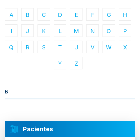
A
B
C
D
E
F
G
H
I
J
K
L
M
N
O
P
Q
R
S
T
U
V
W
X
Y
Z
B
Pacientes